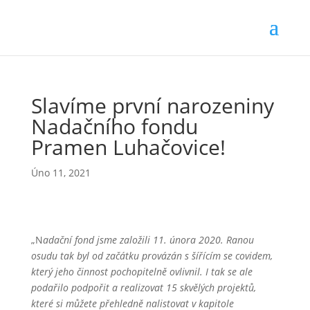
Slavíme první narozeniny
Nadačního fondu
Pramen Luhačovice!
Úno 11, 2021
„N
adační fond jsme založili 11. února 2020. Ranou
osudu tak byl od začátku provázán s šířícím se covidem,
který jeho činnost pochopitelně ovlivnil. I tak se ale
podařilo podpořit a realizovat 15 skvělých projektů,
které si můžete přehledně nalistovat v kapitole