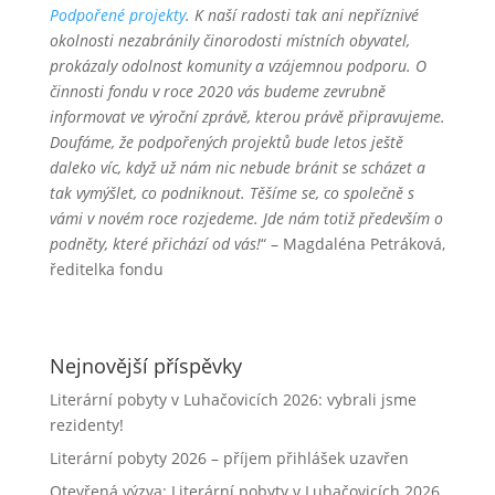
Podpořené projekty
. K naší radosti tak ani nepříznivé
okolnosti nezabránily činorodosti místních obyvatel,
prokázaly odolnost komunity a vzájemnou podporu. O
činnosti fondu v roce 2020 vás budeme zevrubně
informovat ve výroční zprávě, kterou právě připravujeme.
Doufáme, že podpořených projektů bude letos ještě
daleko víc, když už nám nic nebude bránit se scházet a
tak vymýšlet, co podniknout. Těšíme se, co společně s
vámi v novém roce rozjedeme. Jde nám totiž především o
podněty, které přichází od vás!
“ – Magdaléna Petráková,
ředitelka fondu
Nejnovější příspěvky
Literární pobyty v Luhačovicích 2026: vybrali jsme
rezidenty!
Literární pobyty 2026 – příjem přihlášek uzavřen
Otevřená výzva: Literární pobyty v Luhačovicích 2026